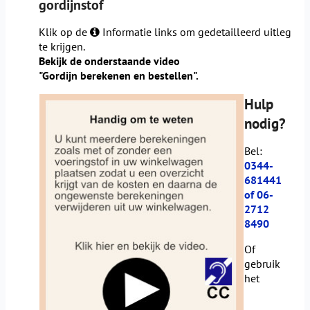
gordijnstof
Klik op de
Informatie links om gedetailleerd uitleg
te krijgen.
Bekijk de onderstaande video
"Gordijn berekenen en bestellen".
Hulp
nodig?
Bel:
0344-
681441
of 06-
2712
8490
Of
gebruik
het