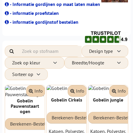
- Informatie gordijnen op maat laten maken
- informatie proefstalen
- informatie gordijnstof bestellen
Design type
Zoek op kleur
Breedte/Hoogte
Sorteer op
Info
Info
Info
Gobelin Cirkels
Gobelin jungle
Gobelin
Pauwenstaart
ogen
Berekenen-Bestellen
Berekenen-Bestell
Berekenen-Bestellen
Katoen, Polyester,
Katoen, Polyester,