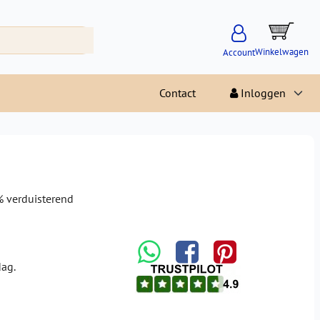
Winkelwagen
Account
Contact
Inloggen
% verduisterend
dag.