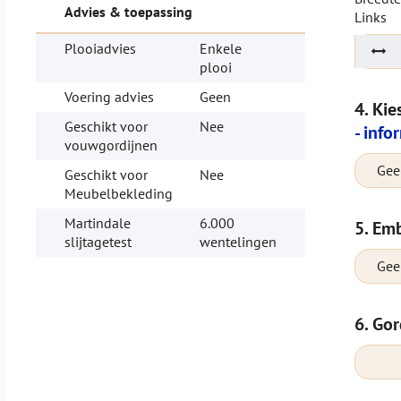
Advies & toepassing
Links
Plooiadvies
Enkele
plooi
Voering advies
Geen
4. Kie
Geschikt voor
Nee
- info
vouwgordijnen
Geen
Geschikt voor
Nee
Meubelbekleding
Martindale
6.000
5. Emb
slijtagetest
wentelingen
Gee
6. Gor