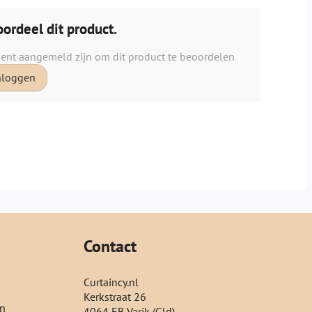
ordeel dit product.
ient aangemeld zijn om dit product te beoordelen
nloggen
Contact
Curtaincy.nl
Kerkstraat 26
en
4064 EB Varik (Gld)