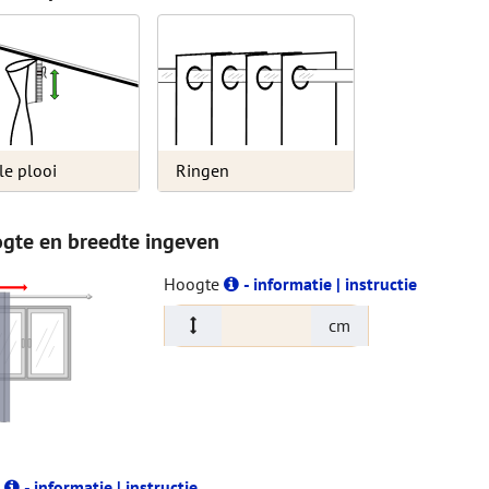
le plooi
Ringen
ogte en breedte ingeven
Hoogte
- informatie | instructie
cm
e
- informatie | instructie