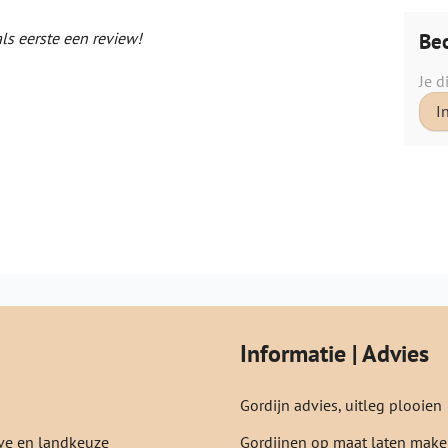
Beo
als eerste een review!
Je d
I
Informatie | Advies
Gordijn advies, uitleg plooien
e en landkeuze
Gordijnen op maat laten mak