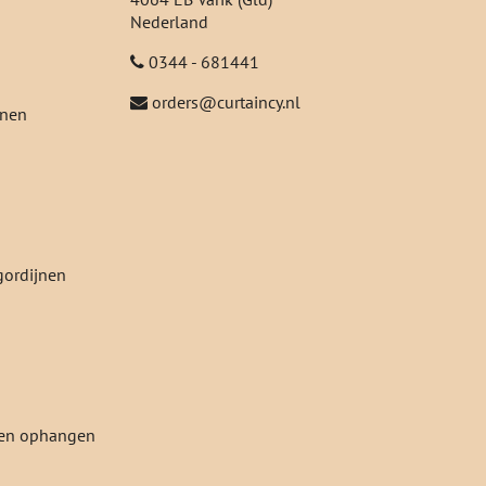
Nederland
0344 - 681441
orders@curtaincy.nl
jnen
gordijnen
jnen ophangen