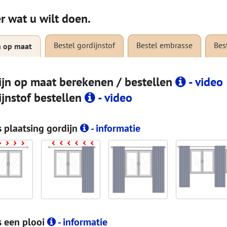
r wat u wilt doen.
Bestel gordijnstof
Bestel embrasse
Bes
n op maat
ijn op maat berekenen / bestellen
- video
ijnstof bestellen
- video
s plaatsing gordijn
- informatie
s een plooi
- informatie