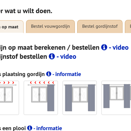
r wat u wilt doen.
Bestel vouwgordijn
Bestel gordijnstof
n op maat
ijn op maat berekenen / bestellen
- video
ijnstof bestellen
- video
s plaatsing gordijn
- informatie
s een plooi
- informatie