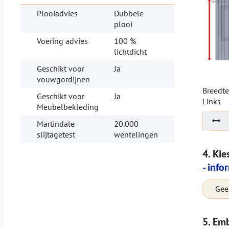
Plooiadvies
Dubbele
plooi
Voering advies
100 %
lichtdicht
Geschikt voor
Ja
vouwgordijnen
Breedt
Geschikt voor
Ja
Links
Meubelbekleding
Martindale
20.000
slijtagetest
wentelingen
4. Kie
- info
Geen
5. Emb