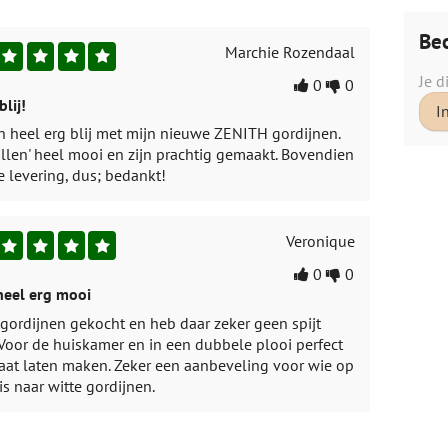
Beo
Marchie Rozendaal
Je d
0
0
blij!
I
n heel erg blij met mijn nieuwe ZENITH gordijnen.
allen' heel mooi en zijn prachtig gemaakt. Bovendien
e levering, dus; bedankt!
Veronique
0
0
heel erg mooi
gordijnen gekocht en heb daar zeker geen spijt
Voor de huiskamer en in een dubbele plooi perfect
at laten maken. Zeker een aanbeveling voor wie op
is naar witte gordijnen.