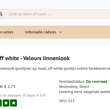
n acties
Informatie | Advies
ff white - Velours linnenlook
innenlook gordijnen op maat, off white gordijn online berekenen e
Voorraadstatus:
Op voorraad
TW:
€ 1,73
Verzending:
Direct
Levering eerst volgende werk
in de afgelopen 30 dagen:
€ 9,95
SKU:
113