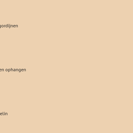
gordijnen
jnen ophangen
elin