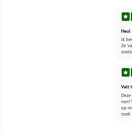
Heul 
Ik be
Ze 'v
snell
Valt 
Deze 
van! 
op ma
zoek 