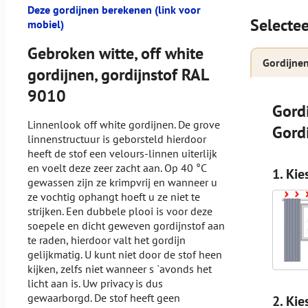
Deze gordijnen berekenen (link voor
Selectee
mobiel)
Gebroken witte, off white
Gordijne
gordijnen, gordijnstof RAL
9010
Gord
Linnenlook off white gordijnen. De grove
Gord
linnenstructuur is geborsteld hierdoor
heeft de stof een velours-linnen uiterlijk
en voelt deze zeer zacht aan. Op 40 °C
1. Kie
gewassen zijn ze krimpvrij en wanneer u
ze vochtig ophangt hoeft u ze niet te
strijken. Een dubbele plooi is voor deze
soepele en dicht geweven gordijnstof aan
te raden, hierdoor valt het gordijn
gelijkmatig. U kunt niet door de stof heen
kijken, zelfs niet wanneer s `avonds het
licht aan is. Uw privacy is dus
gewaarborgd. De stof heeft geen
2. Kie