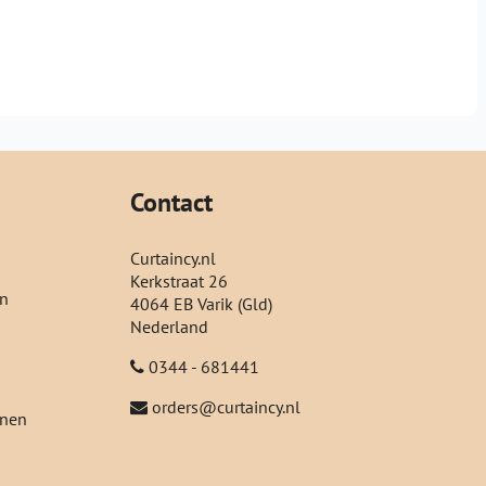
Contact
Curtaincy.nl
Kerkstraat 26
en
4064 EB Varik (Gld)
Nederland
0344 - 681441
orders@curtaincy.nl
jnen