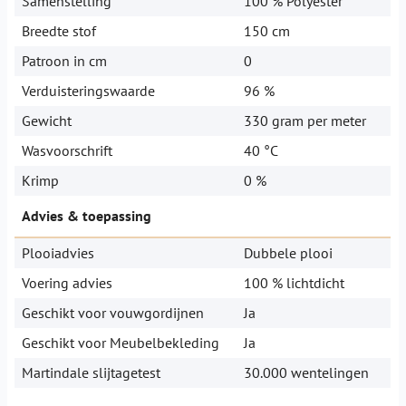
Samenstelling
100 % Polyester
Breedte stof
150 cm
Patroon in cm
0
Verduisteringswaarde
96 %
Gewicht
330 gram per meter
Wasvoorschrift
40 °C
Krimp
0 %
Advies & toepassing
Plooiadvies
Dubbele plooi
Voering advies
100 % lichtdicht
Geschikt voor vouwgordijnen
Ja
Geschikt voor Meubelbekleding
Ja
Martindale slijtagetest
30.000 wentelingen