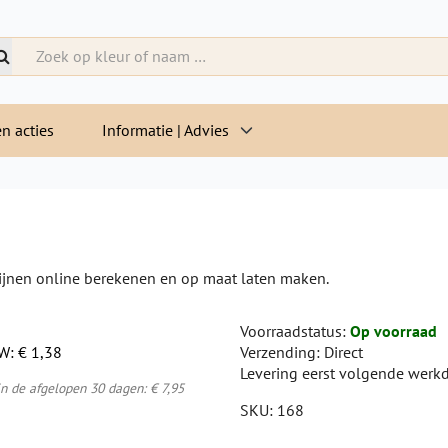
n acties
Informatie | Advies
dijnen online berekenen en op maat laten maken.
Voorraadstatus:
Op voorraad
TW:
€ 1,38
Verzending:
Direct
Levering eerst volgende werk
in de afgelopen 30 dagen:
€ 7,95
SKU:
168