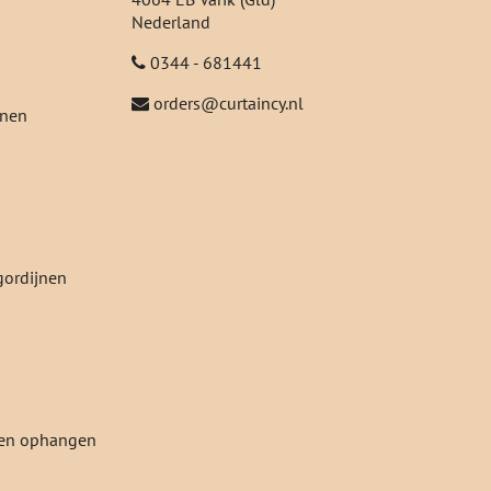
Nederland
0344 - 681441
orders@curtaincy.nl
jnen
gordijnen
jnen ophangen