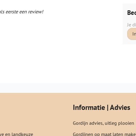
Beo
als eerste een review!
Je d
I
Informatie | Advies
Gordijn advies, uitleg plooien
e en landkeuze
Gordijnen op maat laten mak