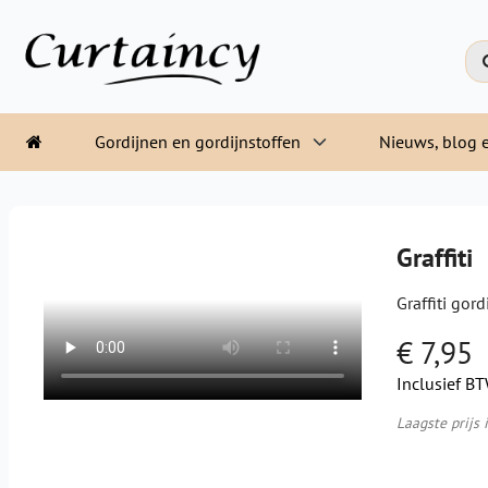
Gordijnen en gordijnstoffen
Nieuws, blog e
Graffiti
Graffiti gor
€ 7,95
Inclusief B
Laagste prijs 