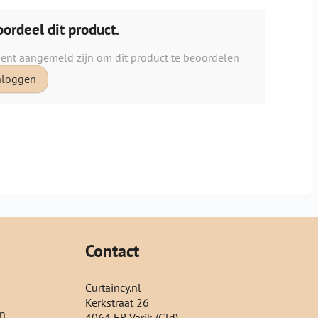
ordeel dit product.
ient aangemeld zijn om dit product te beoordelen
nloggen
Contact
Curtaincy.nl
Kerkstraat 26
en
4064 EB Varik (Gld)