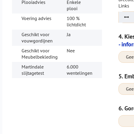
Plooiadvies
Enkele
Links
plooi
Voering advies
100 %
lichtdicht
Geschikt voor
Ja
4. Kie
vouwgordijnen
- info
Geschikt voor
Nee
Geen
Meubelbekleding
Martindale
6.000
slijtagetest
wentelingen
5. Emb
Gee
6. Gor