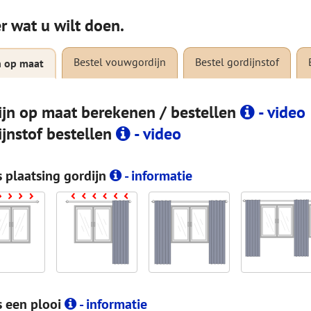
r wat u wilt doen.
Bestel vouwgordijn
Bestel gordijnstof
n op maat
ijn op maat berekenen / bestellen
- video
ijnstof bestellen
- video
s plaatsing gordijn
- informatie
s een plooi
- informatie