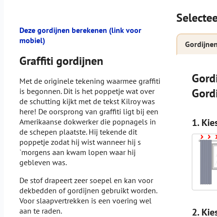
Selectee
Deze gordijnen berekenen (link voor
mobiel)
Gordijne
Graffiti gordijnen
Gord
Met de originele tekening waarmee graffiti
Gord
is begonnen. Dit is het poppetje wat over
de schutting kijkt met de tekst Kilroy was
here! De oorsprong van graffiti ligt bij een
1. Kie
Amerikaanse dokwerker die popnagels in
de schepen plaatste. Hij tekende dit
poppetje zodat hij wist wanneer hij s
`morgens aan kwam lopen waar hij
gebleven was.
De stof drapeert zeer soepel en kan voor
dekbedden of gordijnen gebruikt worden.
Voor slaapvertrekken is een voering wel
2. Kie
aan te raden.