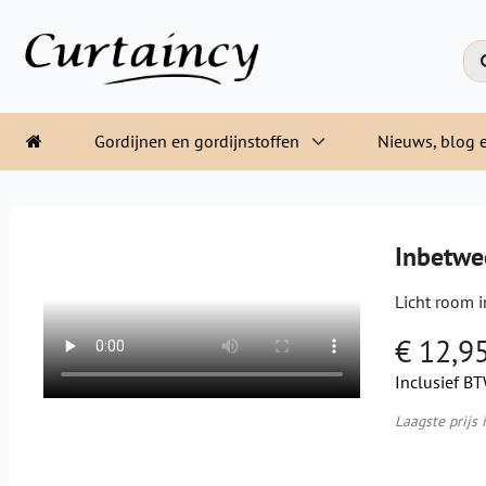
Gordijnen en gordijnstoffen
Nieuws, blog e
Inbetwe
Licht room 
€ 12,9
Inclusief B
Laagste prijs 