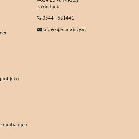
Nederland
0344 - 681441
orders@curtaincy.nl
jnen
gordijnen
jnen ophangen