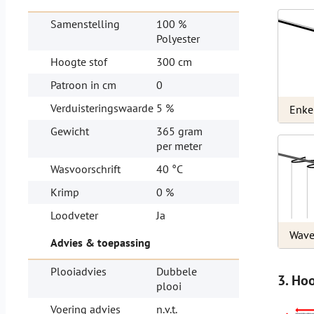
Samenstelling
100 %
Polyester
Hoogte stof
300 cm
Patroon in cm
0
Verduisteringswaarde
5 %
Enke
Gewicht
365 gram
per meter
Wasvoorschrift
40 °C
Krimp
0 %
Loodveter
Ja
Wave
Advies & toepassing
Plooiadvies
Dubbele
3. Ho
plooi
Voering advies
n.v.t.