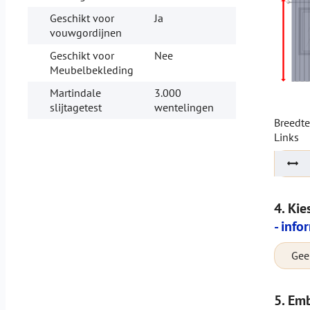
Geschikt voor
Ja
vouwgordijnen
Geschikt voor
Nee
Meubelbekleding
Martindale
3.000
slijtagetest
wentelingen
Breedt
Links
4. Kie
- info
Geen
5. Emb