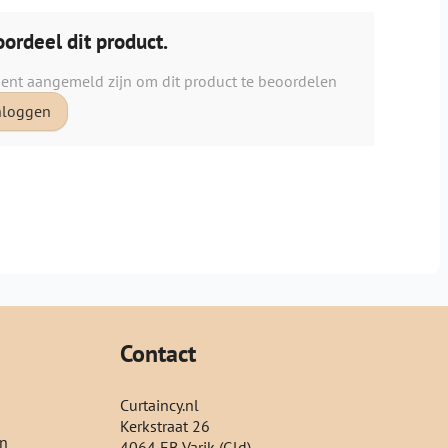
ordeel dit product.
ient aangemeld zijn om dit product te beoordelen
nloggen
Contact
Curtaincy.nl
Kerkstraat 26
en
4064 EB Varik (Gld)