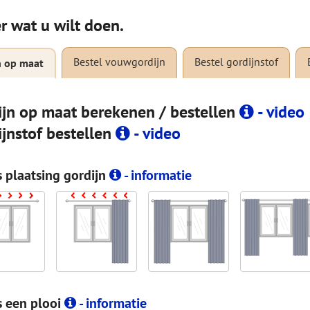
r wat u wilt doen.
Bestel vouwgordijn
Bestel gordijnstof
n op maat
ijn op maat berekenen / bestellen
- video
ijnstof bestellen
- video
s plaatsing gordijn
- informatie
s een plooi
- informatie