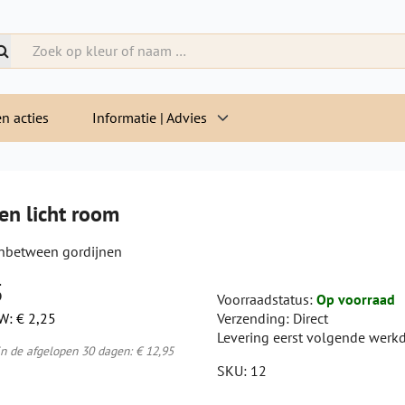
n acties
Informatie | Advies
en licht room
inbetween gordijnen
5
Voorraadstatus:
Op voorraad
TW:
€ 2,25
Verzending:
Direct
Levering eerst volgende werk
in de afgelopen 30 dagen:
€ 12,95
SKU:
12