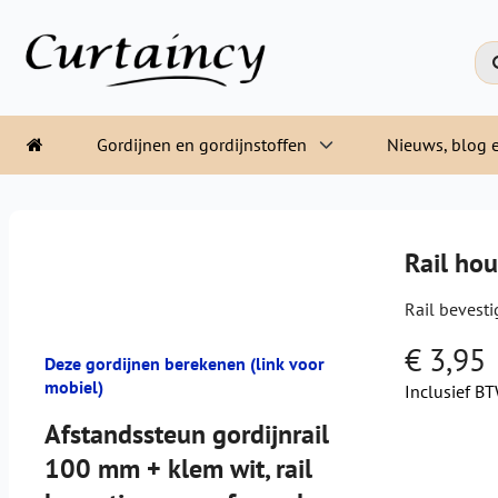
Gordijnen en gordijnstoffen
Nieuws, blog e
Rail ho
Rail bevest
€ 3,95
Deze gordijnen berekenen (link voor
mobiel)
Inclusief B
Afstandssteun gordijnrail
100 mm + klem wit, rail