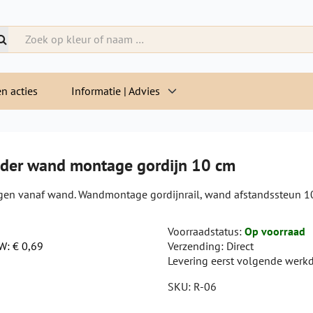
n acties
Informatie | Advies
uder wand montage gordijn 10 cm
igen vanaf wand. Wandmontage gordijnrail, wand afstandssteun 10
Voorraadstatus:
Op voorraad
TW:
€ 0,69
Verzending:
Direct
Levering eerst volgende werk
SKU:
R-06