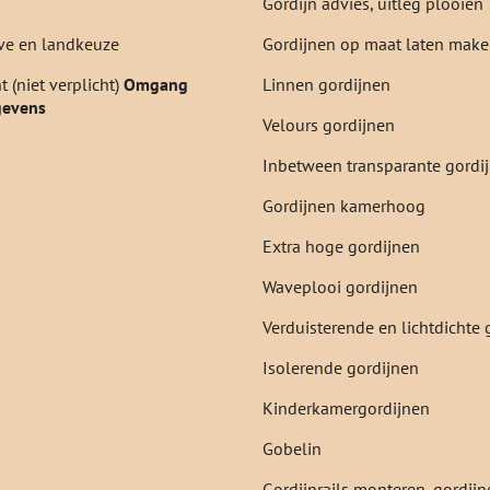
Gordijn advies, uitleg plooien
e en landkeuze
Gordijnen op maat laten mak
 (niet verplicht)
Omgang
Linnen gordijnen
gevens
Velours gordijnen
Inbetween transparante gordi
Gordijnen kamerhoog
Extra hoge gordijnen
Waveplooi gordijnen
Verduisterende en lichtdichte 
Isolerende gordijnen
Kinderkamergordijnen
Gobelin
Gordijnrails monteren, gordi