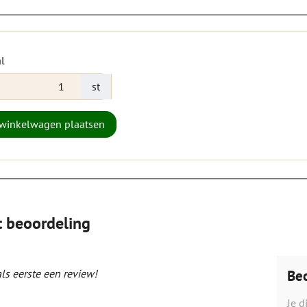
l
st
 winkelwagen plaatsen
t beoordeling
Beo
als eerste een review!
Je d