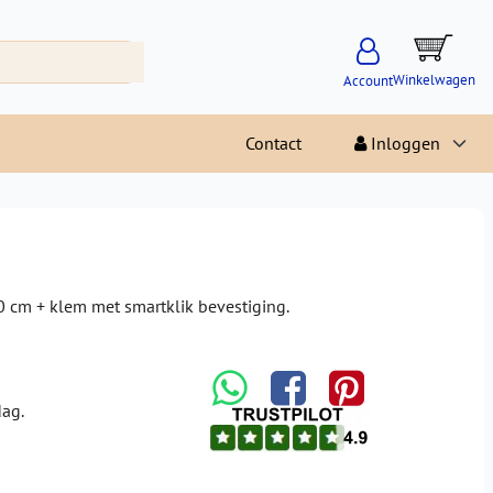
Winkelwagen
Account
Contact
Inloggen
 cm + klem met smartklik bevestiging.
dag.