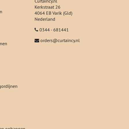
Curtaincy.nl
Kerkstraat 26
en
4064 EB Varik (Gld)
Nederland
0344 - 681441
orders@curtaincy.nl
jnen
gordijnen
jnen ophangen