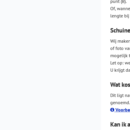
punt (B).
Of, wannee
lengte bij
Schuine
Wij maken
of foto va
mogelijk 
Let op: w
U krijgt d
Wat kos
Dit ligt 
genoemd.
Voorbee
Kan ik 