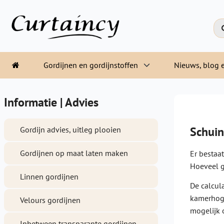
Gordijnen en gordijnstoffen
Nieuws, blog e
Informatie | Advies
Schuin
Gordijn advies, uitleg plooien
Gordijnen op maat laten maken
Er bestaa
Hoeveel g
Linnen gordijnen
De calcul
kamerhoge
Velours gordijnen
mogelijk 
Inbetween transparante gordijnen