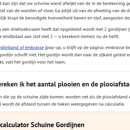
t kan zijn dat uw schuine wand afwijkt van de in de berekening g
eid van de wanden of vloer. Ga altijd uit van de afmeting van de 
ktijk klopt de benodigde hoeveelheid banen en stof, aangezien de
 een driehoeksraam heeft dat opgedeeld wordt met 2 gordijnen (d
 eindtotaal aan stof met 2 — u berekent immers nu de helft.
dijnband of embrasse
(pop-up, u blijft op de pagina; embrasse b
gordijn schuift niet. Het gordijn wordt dan naar de zijkant gelei
t, valt het gordijn voor het raam.
reken ik het aantal plooien en de plooiafsta
n die op de schuine zijde komen, worden net als de plooiafstand e
 wordt de afstand tussen de haken weergegeven na calculatie.
calculator Schuine Gordijnen