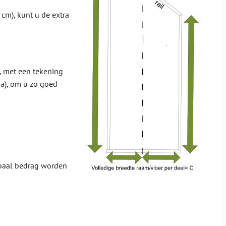
 cm), kunt u de extra
, met een tekening
na), om u zo goed
lobaal bedrag worden