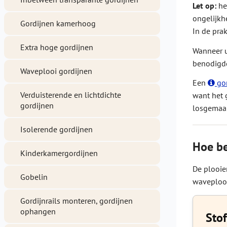
Let op:
he
ongelijkh
Gordijnen kamerhoog
In de pra
Extra hoge gordijnen
Wanneer u
benodigde
Waveplooi gordijnen
Een
gor
Verduisterende en lichtdichte
want het 
gordijnen
losgemaak
Isolerende gordijnen
Hoe be
Kinderkamergordijnen
De plooie
Gobelin
waveplooi
Gordijnrails monteren, gordijnen
ophangen
Stof