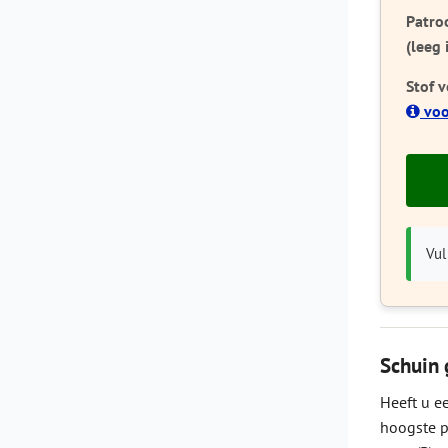
Patro
(leeg 
Stof 
voo
Vul
Schuin 
Heeft u e
hoogste p