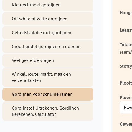
Kleurechtheid gordijnen
Hoogst
Off white of witte gordijnen
Laagst
Geluidsisolatie met gordijnen
Total
Groothandel gordijnen en gobelin
raam/
Veel gestelde vragen
Stofty
Winkel, route, markt, maak en
verzendkosten
Plooi
Gordijnen voor schuine ramen
Plooir
Gordijnstof Uitrekenen, Gordijnen
Berekenen, Calculator
Gewen