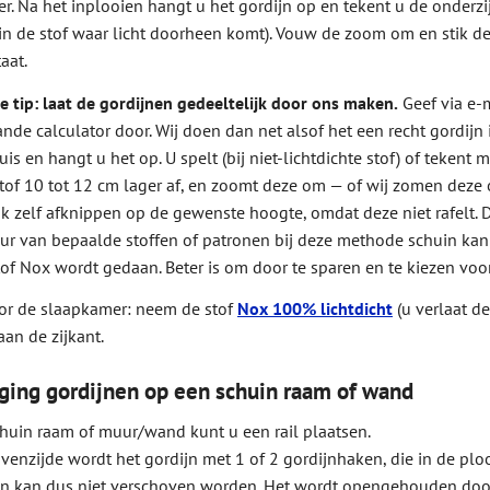
. Na het inplooien hangt u het gordijn op en tekent u de onderzijde
 in de stof waar licht doorheen komt). Vouw de zoom om en stik d
aat.
e tip: laat de gordijnen gedeeltelijk door ons maken.
Geef via e-
de calculator door. Wij doen dan net alsof het een recht gordijn i
uis en hangt u het op. U spelt (bij niet-lichtdichte stof) of tekent 
stof 10 tot 12 cm lager af, en zoomt deze om — of wij zomen deze
k zelf afknippen op de gewenste hoogte, omdat deze niet rafelt. Di
uur van bepaalde stoffen of patronen bij deze methode schuin kan
tof Nox wordt gedaan. Beter is om door te sparen en te kiezen voor
or de slaapkamer: neem de stof
Nox 100% lichtdicht
(u verlaat d
aan de zijkant.
ging gordijnen op een schuin raam of wand
huin raam of muur/wand kunt u een rail plaatsen.
enzijde wordt het gordijn met 1 of 2 gordijnhaken, die in de plooi
jn kan dus niet verschoven worden. Het wordt opengehouden door h