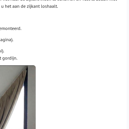
u het aan de zijkant loshaalt.
gemonteerd.
agina).
i).
 gordijn.