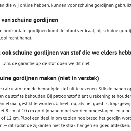
ten die wij online hebben, kunnen voor schuine gordijnen gebruik
 van schuine gordijnen
e horizontale gordijnen komt de plooi verticaal; bij schuine gord
looi recht hangt.
 ook schuine gordijnen van stof die we elders heb
, i.v.m. de garantie op de stof doen we dit niet.
huine gordijnen maken (niet in verstek)
e calculator om de benodigde stof uit te rekenen. Stik de banen op
van de stof te behouden. Bij patroonstof dient u rekening te houde
n elkaar gestikt te worden. U heeft nu, als het goed is, trapsgewij
et 8 cm of 10 cm gordijnband moet worden omgeslagen, en u hee
 of 12 cm. Plooi een deel in om te zien hoe breed het gordijn wor
 — dit zodat de zijkanten niet te strak hangen en goed afdekken. D