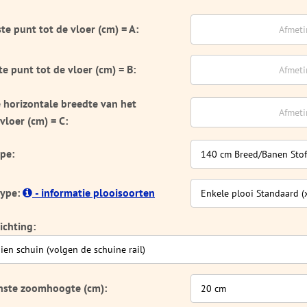
e punt tot de vloer (cm) = A:
e punt tot de vloer (cm) = B:
e horizontale breedte van het
vloer (cm) = C:
pe:
type:
- informatie plooisoorten
ichting:
ste zoomhoogte (cm):