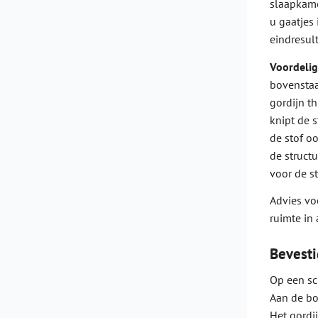
slaapkamer
u gaatjes
eindresult
Voordelig
bovenstaan
gordijn th
knipt de 
de stof oo
de struct
voor de s
Advies vo
ruimte in 
Bevesti
Op een sc
Aan de bov
Het gordi