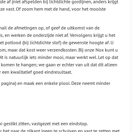
 af (niet afspelden bij lichtdichte gordijnen, anders krijgt
eze vast. Of zoom hem met de hand, voor het mooiste
mail de afmetingen op, of geef de uitkomst van de
s, en werken de onderzijde niet af. Vervolgens krijgt u het
met potlood (bij lichtdichte stof) de gewenste hoogte af. U
 om, maar dat kost weer verzendkosten. Bij onze Nox kunt u
t is natuurlijk iets minder mooi, maar werkt wel. Let op dat
 komen te hangen; we gaan er echter van uit dat dit alleen
 een kwalitatief goed eindresultaat.
e pagina) en maak een enkele plooi. Deze neemt minder
 gestikt zitten, vastgezet met een eindstop.
et naar de zijkant ineen te schuiven en vast te zetten met