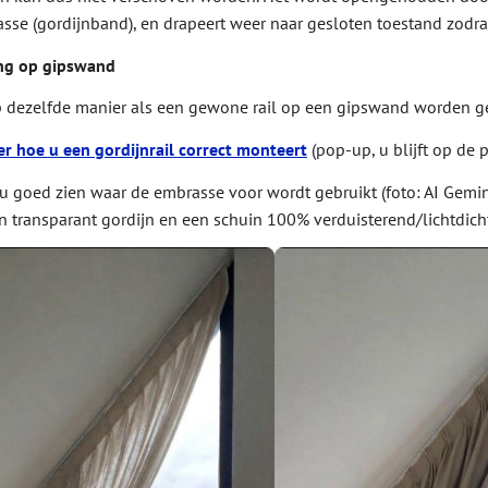
sse (gordijnband), en drapeert weer naar gesloten toestand zodra 
ing op gipswand
p dezelfde manier als een gewone rail op een gipswand worden 
er hoe u een gordijnrail correct monteert
(pop-up, u blijft op de p
 u goed zien waar de embrasse voor wordt gebruikt (foto: AI Gemin
n transparant gordijn en een schuin 100% verduisterend/lichtdicht