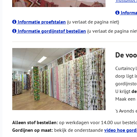
Informa
Informatie proefstalen
(u verlaat de pagina niet)
Informatie gordijnstof bestellen
(u verlaat de pagina nie
De voo
Curtaincy 
dorp ligt 
gordijnst
U krijgt
de
Maak een 
's Avonds 
Alleen stof bestellen:
op werkdagen voor 14.00 uur besteld 
Gordijnen op maat:
bekijk de onderstaande
video hoe gordi