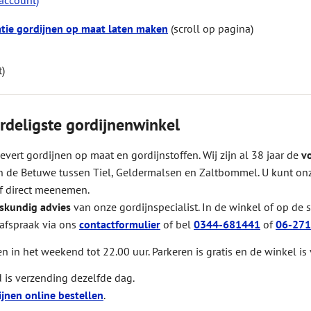
tie gordijnen op maat laten maken
(scroll op pagina)
t)
rdeligste gordijnenwinkel
levert gordijnen op maat en gordijnstoffen. Wij zijn al 38 jaar de
v
in de Betuwe tussen Tiel, Geldermalsen en Zaltbommel. U kunt on
of direct meenemen.
skundig advies
van onze gordijnspecialist. In de winkel of op de 
afspraak via ons
contactformulier
of bel
0344-681441
of
06-271
en in het weekend tot 22.00 uur. Parkeren is gratis en de winkel is
is verzending dezelfde dag.
jnen online bestellen
.