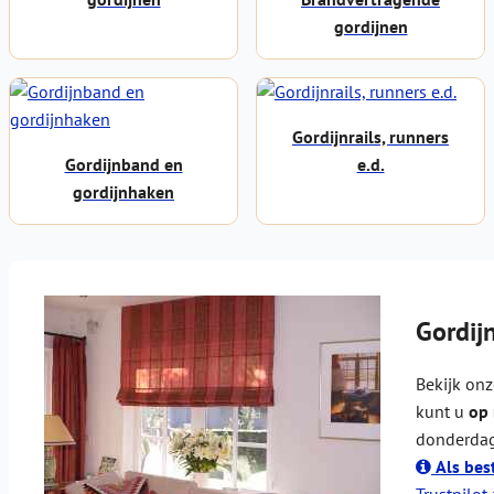
gordijnen
Gordijnrails, runners
Gordijnband en
e.d.
gordijnhaken
Gordij
Bekijk on
kunt u
op
donderdag
Als bes
Trustpilot