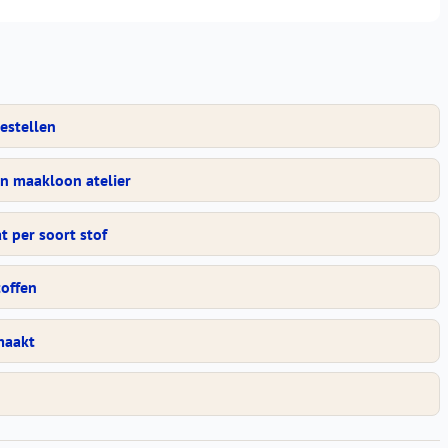
estellen
en maakloon atelier
 per soort stof
toffen
maakt