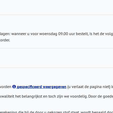
agen: wanneer u voor woensdag 09.00 uur bestelt, is het de volg
order.
 worden
gespecificeerd weergegeven
(u verlaat de pagina niet) i
kwaliteit het belangrijkst en toch zijn we voordelig. Door de go
erekening die bij de door u gekozen stof staat, wordt bepaald doo