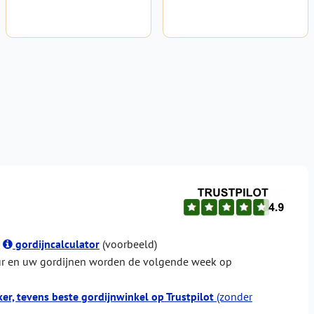
e
gordijncalculator
(voorbeeld)
r en uw gordijnen worden de volgende week op
er, tevens beste gordijnwinkel op Trustpilot
(zonder