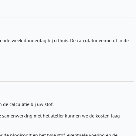
ende week donderdag bij u thuis. De calculator vermeldt in de
n de calculatie bij uw stof.
ede samenwerking met het atelier kunnen we de kosten laag
r de plooisoort en het type stof, eventuele voering en de